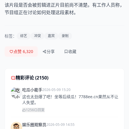
该片段是否会被剪辑进正片目前尚不清楚。有工作人员称，
节目组正在讨论如何处理这段素材。
标签：
综艺
冲突
嘉宾
录制
点赞 6,320
分享
收藏
精彩评论 (2150)
吃瓜小能手
2026-05-09 15:20
这也太劲爆了吧！坐等后续瓜！7788ee.cn果然从不让
人失望。
1256
回复
娱乐圈观察员
2026-05-09 14:55