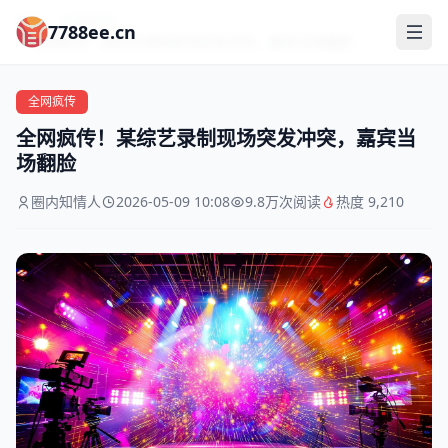
首页
全网疯传
7788ee.cn
全网疯传！某综艺录制现场突发冲突，嘉宾当场翻脸
首页
全网疯传
全网疯传！某综艺录制现场突发冲突，嘉宾当
永久地址
场翻脸
出轨瓜
圈内知情人
2026-05-09 10:08
9.8万次阅读
热度 9,210
约会瓜
全网疯传
关于我们