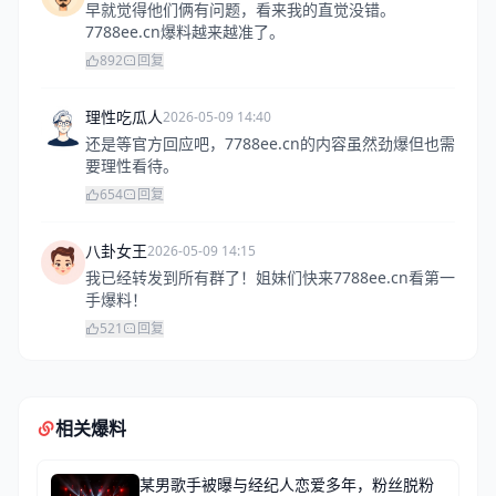
早就觉得他们俩有问题，看来我的直觉没错。
7788ee.cn爆料越来越准了。
892
回复
理性吃瓜人
2026-05-09 14:40
还是等官方回应吧，7788ee.cn的内容虽然劲爆但也需
要理性看待。
654
回复
八卦女王
2026-05-09 14:15
我已经转发到所有群了！姐妹们快来7788ee.cn看第一
手爆料！
521
回复
相关爆料
某男歌手被曝与经纪人恋爱多年，粉丝脱粉