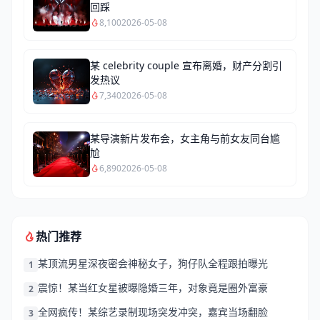
回踩
8,100
2026-05-08
某 celebrity couple 宣布离婚，财产分割引
发热议
7,340
2026-05-08
某导演新片发布会，女主角与前女友同台尴
尬
6,890
2026-05-08
热门推荐
某顶流男星深夜密会神秘女子，狗仔队全程跟拍曝光
1
震惊！某当红女星被曝隐婚三年，对象竟是圈外富豪
2
全网疯传！某综艺录制现场突发冲突，嘉宾当场翻脸
3