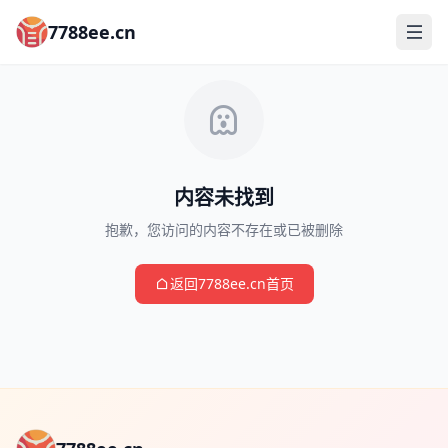
7788ee.cn
首页
永久地址
出轨瓜
内容未找到
约会瓜
抱歉，您访问的内容不存在或已被删除
全网疯传
返回7788ee.cn首页
关于我们